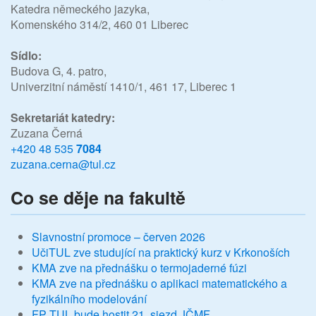
Katedra německého jazyka
,
Komenského 314/2, 460 01 Liberec
Sídlo:
Budova G, 4. patro,
Univerzitní náměstí 1410/1, 461 17, Liberec 1
Sekretariát katedry:
Zuzana Černá
+420 48 535
7084
zuzana.cerna@tul.cz
Co se děje na fakultě
Slavnostní promoce – červen 2026
UčiTUL zve studující na praktický kurz v Krkonoších
KMA zve na přednášku o termojaderné fúzi
KMA zve na přednášku o aplikaci matematického a
fyzikálního modelování
FP TUL bude hostit 21. sjezd JČMF